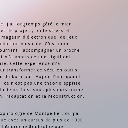
e
e, j’ai longtemps géré le mien :
et de projets, où le stress et
n magasin d’électronique, de Jeux
oduction musicale. C’est mon
i tournant : accompagner un proche
t m’a appris ce que signifient
rise. Cette expérience m’a
ur transformer ce vécu en outils
n du burn-out. Aujourd’hui, quand
, ce n’est pas une théorie apprise
plusieurs fois, sous plusieurs formes
, l’adaptation et la reconstruction,
ophrologie de Montpellier, où j’ai
gue avec un cursus de plus de 1000
 l’
A
pproche
S
ophrologique