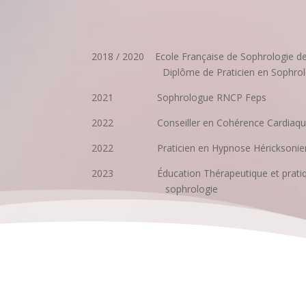
2018 / 2020 Ecole Française de Sophrologie
Diplôme de Praticien en Sophrolo
2021 Sophrologue RNCP Feps
2022 Conseiller en Cohérence Cardiaq
2022 Praticien en Hypnose Héricksonien
2023 Éducation Thérapeutique et pra
sophrologie