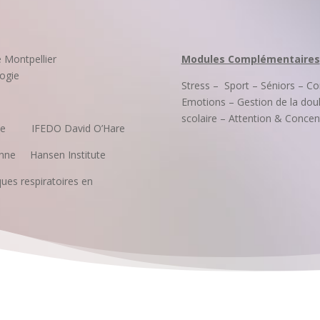
 de Montpellier
Modules Complémentaires
gie
Stress – Sport – Séniors – Co
Emotions – Gestion de la do
scolaire – Attention & Concen
ue IFEDO David O’Hare
ne Hansen Institute
tiques respiratoires en