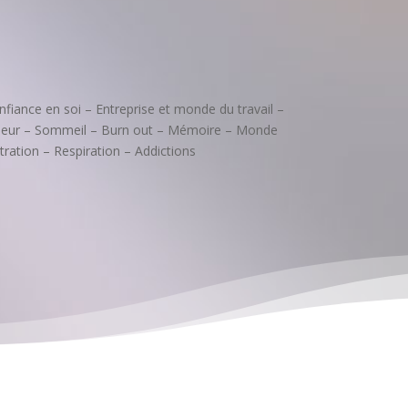
nfiance en soi – Entreprise et monde du travail –
uleur – Sommeil – Burn out – Mémoire – Monde
tration – Respiration – Addictions